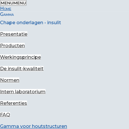
MENU
MENU
Home
Gamma
Chape onderlagen - insulit
Home
-
Isolatie producten
-
Akoestische isolatie voor
Presentatie
lichte wanden
-
Isoleren van een voorzetwand
Producten
Isoleren van een
Werkingsprincipe
De insulit-kwaliteit
voorzetwand
Normen
Toepassingen voor lichte wanden
Intern laboratorium
Referenties
FAQ
1. Isolatie tussen kamers in
Gamma voor houtstructuren