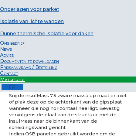
een voorzetwand
Onderlagen voor parket
Isolatie van lichte wanden
insulMass laat toe om een gemeenschappelijke
Dunne thermische isolatie voor daken
muur akoestisch te isoleren, in een appartement
Ons bedrijf
of een oude woning, om de zijdelingse
News
overdracht van luchtgeluiden te vermijden.
Advies
Documenten te downloaden
1. muur
Prijsaanvraag / Bestelling
2. metalen profiel
zonder contact met de muur
Contact
3. vezelachtige isolatie + Metal Stud (50 mm)
Matgeco.be
4.
insulMass 7.5
(5 mm)
FR
5. gipsplaat (12,5 mm)
Snij de insulMass 7.5 zware massa op maat en niet
of plak deze op de achterkant van de gipsplaat
wanneer die nog horizontaal neerligt. Bevestig
vervolgens de plaat aan de structuur met de
insulMass naar de binnenkant van de
scheidingswand gericht.
Indien OSB panelen gebruikt worden om de