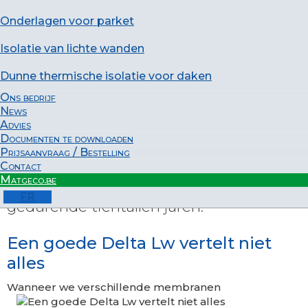
Onderlagen voor parket
Isolatie van lichte wanden
Dunne thermische isolatie voor daken
.De kwaliteit van onderlagen voor chape
Ons bedrijf
News
wordt vaak vergeleken door rekening te
Advies
houden met hun Delta Lw. Maar wat
Documenten te downloaden
gebeurt er met deze resultaten
Prijsaanvraag / Bestelling
Contact
eenmaal de onderlaag onderworpen is
Matgeco.be
aan de belasting van een chape
FR
gedurende tientallen jaren.
Een goede Delta Lw vertelt niet
alles
Wanneer we verschillende membranen