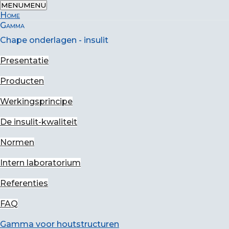
MENU
MENU
Home
Gamma
Chape onderlagen - insulit
Home
-
Advies en artikels
-
Akoestische onderlagen
Presentatie
voor chape, welke prestaties in de tijd?
Producten
Werkingsprincipe
Akoestische onderlagen
De insulit-kwaliteit
voor chape, welke
Normen
prestaties in de tijd?
Intern laboratorium
Referenties
FAQ
Gamma voor houtstructuren